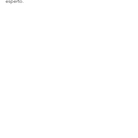
esperto.
Buon cammino (sulla neve) a tutti!
Mostra tutti
Post recenti