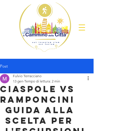
Post
Fulvio Terracciano
13 gen
Tempo di lettura: 2 min
Ciaspole vs
Ramponcini
Guida alla 
Scelta per 