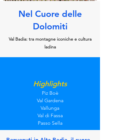
Nel Cuore delle
Dolomiti
Val Badia: tra montagne iconiche e cultura
ladina
Highlights
Piz Boè
Val Gardena
Vallunga
Val di Fassa
Passo Sella
Benvenuti in Alta Badia, il cuore