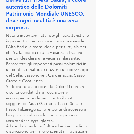
autentico delle Dolomiti
Patrimonio Mondiale UNESCO,
dove ogni località è una vera
sorpresa.
Natura incontaminata, borghi caratteristici e
imponenti cime rocciose. La natura rende
l'Alta Badia la meta ideale per tutti, sia per
chi è alla ricerca di una vacanza attiva che
per chi desidera una vacanza rilassante.
Percorrete gli imponenti passi dolomitici in
un contesto naturale davvero unico: Gruppo
del Sella, Sassongher, Gardenaccia, Sasso
Croce e Conturines.
Vi ritroverete a toccare le Dolomiti con un
dito, circondati dalla roccia che vi
accompagnerà durante tutto il vostro
soggiorno: Passo Gardena, Passo Sella e
Passo Falzarego sono le porte di accesso a
luoghi unici al mondo che si sapranno
sorprendere ogni giorno.
A fare da sfondo la Cultura Ladina: i ladini si
distinguono per la loro identità linguistica e