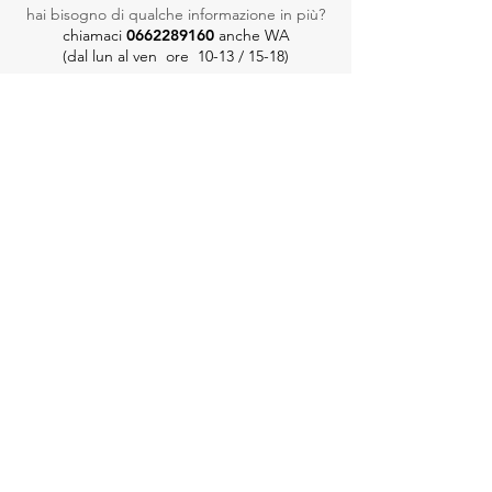
hai bisogno di qualche informazione in più?
chiamaci
0662289160
anche WA​
(dal lun al ven ore 10-13 / 15-18)
®
il Cammino delle Città
è un catalogo online con l'organizzazione
tecnica di:
La Fidele srl - capitale interamente versato
via Cividale del Friuli 19
00183 ROMA
P. IVA
07226711005
>
chiamaci
0662289160
anche WA​
(
dal lun al ven ore 10-13 / 15-18)
>
scrivici
ilcamminodellecitta@gmail.com
Urban Outdoor Education
©
percorsi didattici